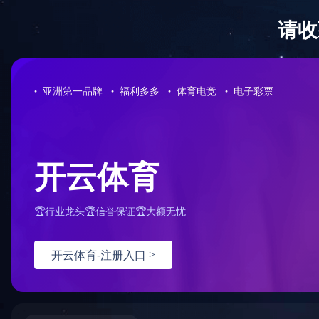
开云在线登录网
师资队伍
首页
页版