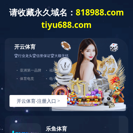
开云在线登录网
师资队伍
人才培
首页
页版