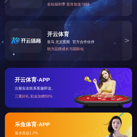
此次搬迁工作，开云登录入口网页版学生党员
证明，青年党员不仅有扎实的专业知识，更有服务
的发展和社会的进步贡献更多的力量。