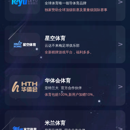
当前位置:
学院首页
->
学院新闻
-> 正文
开云登录入口
发布人：开云
8月1日，
体育
学院召开教师岗位聘用中期检查
议。
院长李刚传达了学校召开的第三轮教师岗位聘
细解读，并对学院检查中发现的问题进行了剖析。
和社会服务的短板。他表示，学院将积极跟踪并帮
徐世星对会议进行了总结。他希望，全体人员
的休息之余不忘搞科研，充分挖掘潜能，充分利用