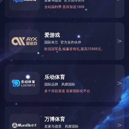
撰稿：刘建武
初审：张亚萌
审核：徐世星
财大主页
教务系统
服务门户
下载中心
体育百科
网